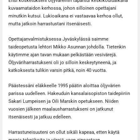
Ensi kosketukseni öljyväreihin tapahtui keskikouluaikana
kuvaamataidon kerhossa, johon silloinen opettajani
minutkin kutsui. Lukioaikana ei vastaavaa kerhoa ollut,
mutta jatkoin harrastustani itsenäisesti.
Opettajanvalmistuksessa Jyväskylässä saimme
taideopetusta lehtori Mikko Asunnan johdolla. Tietenkin
käytimme ajan tavan mukaan pelkästään vesivärejä.
Öljyväriharrastukseni oli jo silloin keskeytyneenä, ja
katkoksesta tulikin varsin pitkä, noin 40 vuotta.
Päästessäni eläkkeelle 1995 päätin aloittaa öljyvärien
parissa uudelleen. Hakeuduin kansalaisopiston taidepiiriin
Sakari Lumpeisen ja Oili Marskin opetukseen. Niiden
vuosien jälkeen maalausharrastukseni on jatkunut
itsenäisesti ja jatkuu edelleen.
Harrastuneisuuteni on ollut sikäli kapeaa, etten käytä
monia tekniikoita ja värejä, vaan ainoastaan