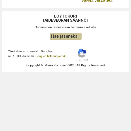
VANHA VALOKUVA
LÖYTÖKORI
TAIDESEURAN SÄÄNNÖT
Suonenjoen taideseuran tietosuojaseloste
Hae jäseneksi
Tämä sivusto on suojattu Googlen
reCAPTCHAn avulla.
Googlen tietosuojalinkki
Copyright © Mauri Korhonen 2023 All Rights Reserved